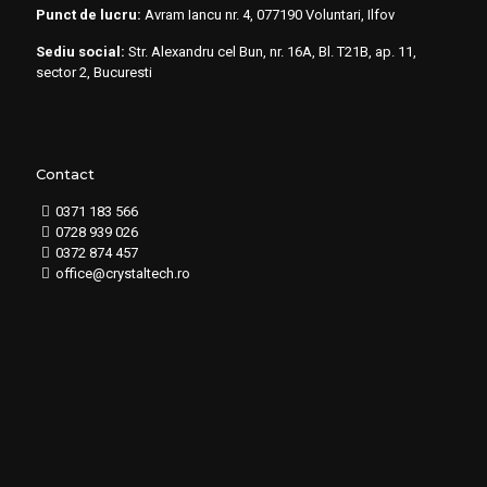
Punct de lucru:
Avram Iancu nr. 4, 077190 Voluntari, Ilfov
Sediu social:
Str. Alexandru cel Bun, nr. 16A, Bl. T21B, ap. 11,
sector 2, Bucuresti
Contact
0371 183 566
0728 939 026
0372 874 457
office@crystaltech.ro