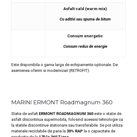
Asfalt cald (warm mix)
Cu aditivi sau spuma de bitum
Consum energetic
Consum redus de energie
Este disponibila o gama larga de echipamente optionale. De
asemenea oferim si modernizari (RETROFIT).
MARINI ERMONT Roadmagnum 360
Statia de asfalt
ERMONT ROADMAGNUM 360
este o statie de
asfalt discontinua supermobila, folosind aceeasi tehnologie ca
la statiile discontinue stationare sau transferabile. Se pot utiliza
materiale reciclabile de pana la
30% RAP
la o capacitate de
productie de la
170 la 360 T/ora
.