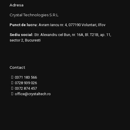
Adresa
Crystal Technologies S.R.L
Punct de lucru:
Avram Iancu nr. 4, 077190 Voluntari, Ilfov
Sediu social:
Str. Alexandru cel Bun, nr. 16A, Bl. T21B, ap. 11,
sector 2, Bucuresti
Contact
0371 183 566
0728 939 026
0372 874 457
office@crystaltech.ro