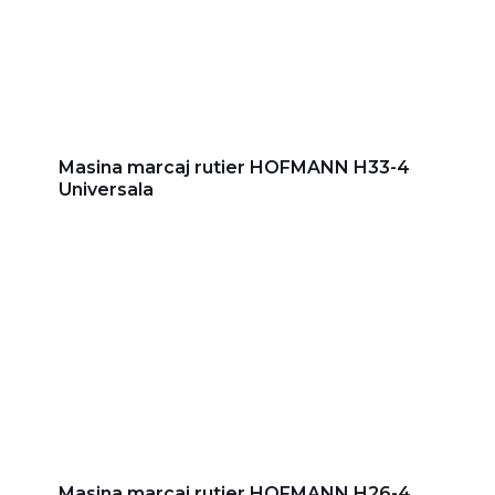
Masina marcaj rutier HOFMANN H33-4
Universala
Masina marcaj rutier HOFMANN H26-4