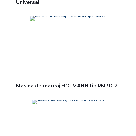
Universal
Masina de marcaj HOFMANN tip RM3D-2