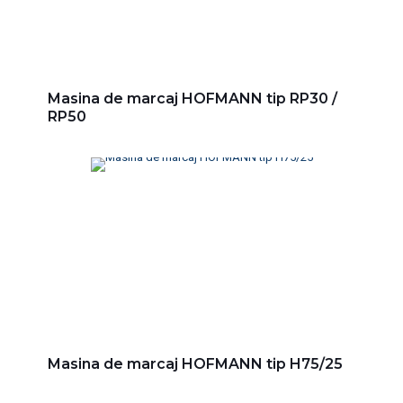
Masina de marcaj HOFMANN tip RP30 /
RP50
Masina de marcaj HOFMANN tip H75/25