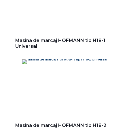
Masina de marcaj HOFMANN tip H18-1
Universal
Masina de marcaj HOFMANN tip H18-2