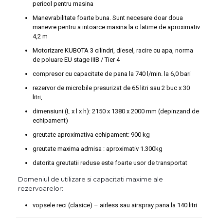
pericol pentru masina
Manevrabilitate foarte buna. Sunt necesare doar doua
manevre pentru a intoarce masina la o latime de aproxi­mativ
4,2 m
Motorizare KUBOTA 3 cilindri, diesel, racire cu apa, norma
de poluare EU stage IIIB / Tier 4
compresor cu capacitate de pana la 740 l/min. la 6,0 bari
rezervor de microbile presurizat de 65 litri sau 2 buc x 30
litri,
dimensiuni (L x l x h): 2150 x 1380 x 2000 mm (depinzand de
echipament)
greutate aproximativa echipament: 900 kg
greutate maxima admisa : aproximativ 1.300kg
datorita greutatii reduse este foarte usor de transportat
Domeniul de utilizare si capacitati maxime ale
rezervoarelor:
vopsele reci (clasice) – airless sau airspray pana la 140 litri