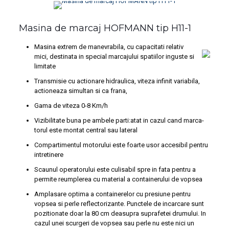
Masina de marcaj HOFMANN tip H11-1
Masina extrem de mane­vrabila, cu capacitati rela­tiv
mici, destinata in special marcajului spatiilor inguste si
limitate
Transmisie cu actionare hidraulica, viteza infinit variabila,
actioneaza simultan si ca frana,
Gama de viteza 0-8 Km/h
Vizibilitate buna pe ambele parti:atat in cazul cand marca­
torul este montat central sau lateral
Comparti­mentul motorului este foarte usor accesibil pentru
intretine­re
Scaunul operatorului este culisabil spre in fata pentru a
permite reumplerea cu mate­rial a containerului de vopsea
Amplasare optima a contai­nerelor cu presiune pentru
vopsea si perle reflectorizan­te. Punctele de incarcare sunt
pozitionate doar la 80 cm deasupra suprafetei drumului. In
cazul unei scurgeri de vop­sea sau perle nu este nici un