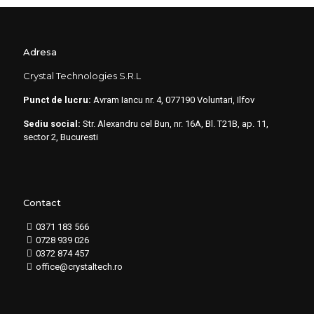
Adresa
Crystal Technologies S.R.L
Punct de lucru:
Avram Iancu nr. 4, 077190 Voluntari, Ilfov
Sediu social:
Str. Alexandru cel Bun, nr. 16A, Bl. T21B, ap. 11,
sector 2, Bucuresti
Contact
0371 183 566
0728 939 026
0372 874 457
office@crystaltech.ro