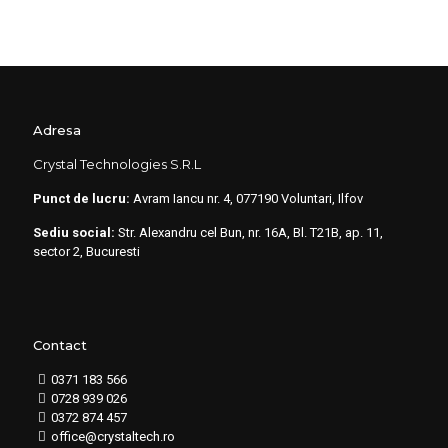
Adresa
Crystal Technologies S.R.L
Punct de lucru:
Avram Iancu nr. 4, 077190 Voluntari, Ilfov
Sediu social:
Str. Alexandru cel Bun, nr. 16A, Bl. T21B, ap. 11,
sector 2, Bucuresti
Contact
0371 183 566
0728 939 026
0372 874 457
office@crystaltech.ro