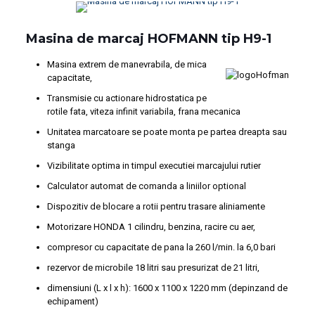
Masina de marcaj HOFMANN tip H9-1
Masina extrem de mane­vrabila, de mica
capacitate,
Transmisie cu actionare hidrostatica pe
rotile fata, viteza infinit variabila, frana mecanica
Unitatea marcatoare se poate monta pe partea dreapta sau
stanga
Vizibilitate optima in timpul executiei marcajului rutier
Calculator automat de comanda a liniilor optional
Dispozitiv de blocare a rotii pentru trasare aliniamente
Motorizare HONDA 1 cilindru, benzina, racire cu aer,
compresor cu capacitate de pana la 260 l/min. la 6,0 bari
rezervor de microbile 18 litri sau presurizat de 21 litri,
dimensiuni (L x l x h): 1600 x 1100 x 1220 mm (depinzand de
echipament)