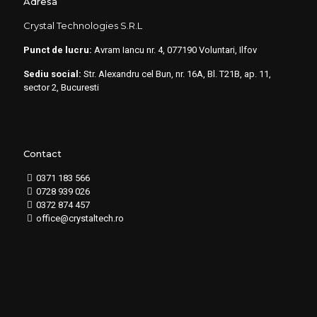
Adresa
Crystal Technologies S.R.L
Punct de lucru:
Avram Iancu nr. 4, 077190 Voluntari, Ilfov
Sediu social:
Str. Alexandru cel Bun, nr. 16A, Bl. T21B, ap. 11,
sector 2, Bucuresti
Contact
0371 183 566
0728 939 026
0372 874 457
office@crystaltech.ro