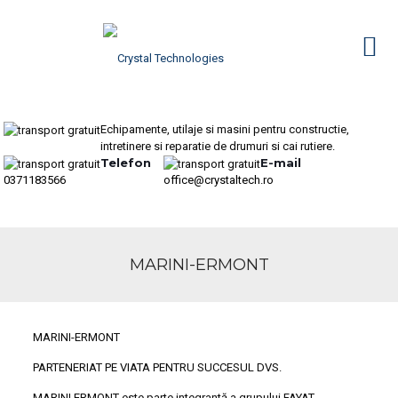
Echipamente, utilaje si masini pentru constructie,
intretinere si reparatie de drumuri si cai rutiere.
Telefon
E-mail
0371183566
office@crystaltech.ro
MARINI-ERMONT
MARINI-ERMONT
PARTENERIAT PE VIATA PENTRU SUCCESUL DVS.
MARINI ERMONT este parte integrantă a grupului FAYAT