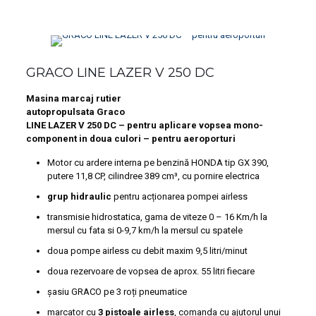
GRACO LINE LAZER V 250 DC
Masina marcaj rutier
autopropulsata Graco
LINE LAZER V 250 DC – pentru aplicare vopsea mono-
component in doua culori – pentru aeroporturi
Motor cu ardere interna pe benzină HONDA tip GX 390,
putere 11,8 CP, cilindree 389 cm³, cu pornire electrica
grup hidraulic
pentru acționarea pompei airless
transmisie hidrostatica, gama de viteze 0 – 16 Km/h la
mersul cu fata si 0-9,7 km/h la mersul cu spatele
doua pompe airless cu debit maxim 9,5 litri/minut
doua rezervoare de vopsea de aprox. 55 litri fiecare
șasiu GRACO pe 3 roți pneumatice
marcator cu
3 pistoale airless
, comanda cu ajutorul unui