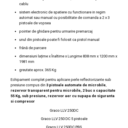
cablu
sistem electronic de spatiere cu functionare in regim
automat sau manual cu posibilitate de comanda a 2 x 3
pistoale de vopsea
pointer de ghidare pentru urmarire premarcaj
unul din pistoale poate fi folosit ca pistol manual
frână de parcare
dimensiuni lațime x Înaltime x Lungime 838 mm x 1200 mm x
1981 mm
greutate aprox. 365 Kg
Echipament complet pentru aplicare perle reflectorizante sub
presiune compus din
3 pistoale automate de microbile
,
rezervor transparent pentru microbile, 2 buc x capacitate
55 Kg, sub presiune, rezervor aer cu supapa de siguranta
si compresor
Graco LLV 250DC
Graco LLV 250 DC 5 pistoale
Graco LLV 250DC PBS