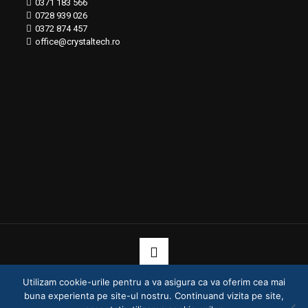
0371 183 566
0728 939 026
0372 874 457
office@crystaltech.ro
Utilizam cookie-urile pentru a va asigura ca va oferim cea mai
© 2020 Crystal Technologies - Toate drepturile rezervate
buna experienta pe site-ul nostru. Continuand vizita pe site,
Protectia Datelor
Politica Cookie