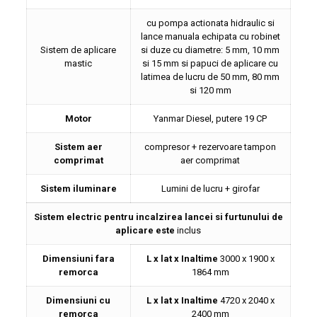
cu pompa actionata hidraulic si
lance manuala echipata cu robinet
Sistem de aplicare
si duze cu diametre: 5 mm, 10 mm
mastic
si 15 mm si papuci de aplicare cu
latimea de lucru de 50 mm, 80 mm
si 120 mm
Motor
Yanmar Diesel, putere 19 CP
Sistem aer
compresor + rezervoare tampon
comprimat
aer comprimat
Sistem iluminare
Lumini de lucru + girofar
Sistem electric pentru incalzirea lancei si furtunului de
aplicare este
inclus
Dimensiuni fara
L x lat x Inaltime
3000 x 1900 x
remorca
1864 mm
Dimensiuni cu
L x lat x Inaltime
4720 x 2040 x
remorca
2400 mm