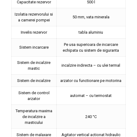
Capacitate rezervor
500 l
Izolatia rezervorului si
50 mm, vata minerala
a camerei pompei
Invelis rezervor
tabla aluminiu
Pe usa superioara de incarcare
Sistem incarcare
echipata cu sistem de siguranta
Sistem de incalzire
incalzire indirecta – cu ulei termal
mastic
Sistem de incalzire
arzator cu functionare pe motorina
Sistem de control
automat – cu termostat
arzator
Temperatura maxima
de incalzire a
240 °C
masticului
Sistem de malaxare
Agitator vertical actionat hidraulic